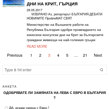
ДНИ НА КРИТ, ГЪРЦИЯ
29.05.2017
!ИЗБРАНО
·
Аз, репортерът
·
БЪЛГАРИЯ
·
ДЕБАТИ
·
НОВИНИТЕ
·
ПроблеМАТ
·
СВЯТ
Министерство на Външните работи на
Република България одобри провеждането на
изнесени консулски дни на Крит за българските
граждани живеещи на най-големия гръцки
READ MORE
Previous
1
2
3
4
5
…
21
Next
АНКЕТА
ОДОБРЯВАТЕ ЛИ ЗАМЯНАТА НА ЛЕВА С ЕВРО В БЪЛГАРИЯ
?
ДА, искам смяна с Евро !