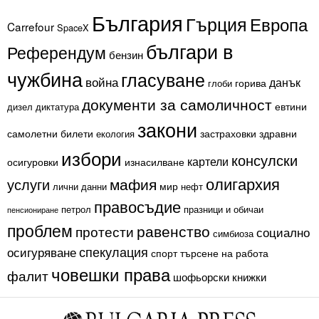
България
Гърция
Европа
Carrefour
SpaceX
българи в
Референдум
бензин
чужбина
гласуване
война
данък
горива
глоби
документи за самоличност
евтини
дизел
диктатура
закони
самолетни билети
застраховки
здравни
екология
избори
консулски
картели
осигуровки
изнасилване
олигархия
мафия
услуги
мир
лични данни
нефт
правосъдие
петрол
празници и обичаи
пенсиониране
проблем
равенство
протести
социално
симбиоза
спекулация
осигуряване
спорт
търсене на работа
човешки права
фалит
шофьорски книжки