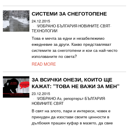
СИСТЕМИ ЗА СНЕГОТОПЕНЕ
24.12.2015
!ИЗБРАНО
·
БЪЛГАРИЯ
·
НОВИНИТЕ
·
СВЯТ
·
ТЕХНОЛОГИИ
Това е мечта за едни и незабележимо
ежедневие за други. Какво представляват
системите за снеготопени и кои са най-често
използваните по света?
READ MORE
ЗА ВСИЧКИ ОНЕЗИ, КОИТО ЩЕ
КАЖАТ: “ТОВА НЕ ВАЖИ ЗА МЕН“
23.12.2015
!ИЗБРАНО
·
Аз, репортерът
·
БЪЛГАРИЯ
·
НОВИНИТЕ
·
СВЯТ
В свят на злото, пари и интереси, човек е
принуден да изостави своите ценности в
дълбокия прашен куфар в мазето, да свие