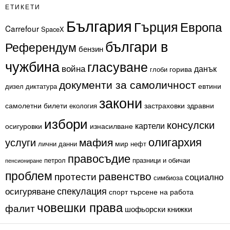
ЕТИКЕТИ
България
Гърция
Европа
Carrefour
SpaceX
българи в
Референдум
бензин
чужбина
гласуване
война
данък
горива
глоби
документи за самоличност
евтини
дизел
диктатура
закони
самолетни билети
застраховки
здравни
екология
избори
консулски
картели
осигуровки
изнасилване
олигархия
мафия
услуги
мир
лични данни
нефт
правосъдие
петрол
празници и обичаи
пенсиониране
проблем
равенство
протести
социално
симбиоза
спекулация
осигуряване
спорт
търсене на работа
човешки права
фалит
шофьорски книжки