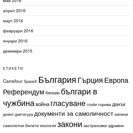
май 2016
април 2016
март 2016
февруари 2016
януари 2016
декември 2015
ЕТИКЕТИ
България
Гърция
Европа
Carrefour
SpaceX
българи в
Референдум
бензин
чужбина
гласуване
война
данък
горива
глоби
документи за самоличност
евтини
дизел
диктатура
закони
самолетни билети
застраховки
здравни
екология