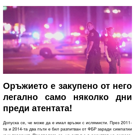
Оръжието е закупено от него
легално само няколко дни
преди атентата!
Допуска се, че може да е имал връзки с ислямисти. През 2011-
та и 2014-та два пъти е бил разпитван от ФБР заради симпатии
към терорист. Предполага се, че актът е в резултат на омраза.