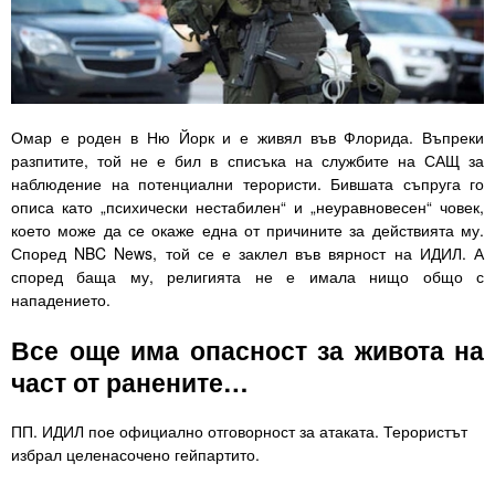
Омар е роден в Ню Йорк и е живял във Флорида. Въпреки
разпитите, той не е бил в списъка на службите на САЩ за
наблюдение на потенциални терористи. Бившата съпруга го
описа като „психически нестабилен“ и „неуравновесен“ човек,
което може да се окаже една от причините за действията му.
Според NBC News, той се е заклел във вярност на ИДИЛ. А
според баща му, религията не е имала нищо общо с
нападението.
Все още има опасност за живота на
част от ранените…
ПП. ИДИЛ пое официално отговорност за атаката. Терористът
избрал целенасочено гейпартито.