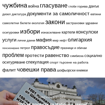
чужбина
гласуване
война
данък
горива
глоби
документи за самоличност
евтини
дизел
диктатура
закони
самолетни билети
застраховки
здравни
екология
избори
консулски
картели
осигуровки
изнасилване
олигархия
мафия
услуги
мир
лични данни
нефт
правосъдие
петрол
празници и обичаи
пенсиониране
проблем
равенство
протести
социално
симбиоза
спекулация
осигуряване
спорт
търсене на работа
човешки права
фалит
шофьорски книжки
PREVIOUS STORY
100-те проекта за Изборен закон!