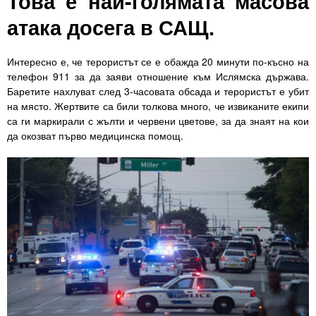
Това е най-голямата масова
атака досега в САЩ.
Интересно е, че терористът се е обажда 20 минути по-късно на
телефон 911 за да заяви отношение към Ислямска държава.
Баретите нахлуват след 3-часовата обсада и терористът е убит
на място. Жертвите са били толкова много, че извиканите екипи
са ги маркирали с жълти и червени цветове, за да знаят на кои
да окозват първо медицинска помощ.