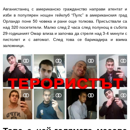
Авганистанец с американско гражданство направи атентат и
изби в популярен нощен гейклуб “Пулс” в американския град
Орландо поне 50 човека и рани още толкова. Присъствали са
над 320 посетители. Малко след 2 часа след полунощ в събота
29-годишният Омар влиза и започва да стреля над 3-4 минути с
пистолет и с автомат. След това се барикадира и взима
заложници.