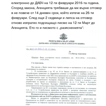
електронно до ДАБЧ на 12-ти февруари 2016-та година.
Според закона, Агенцията трябваше да ми върне отговор
в не повече от 14 дневен срок, който изтече на 26-ти
февруари. След още 2 седмици и липса на отговор
отново изпратих подсещащо писмо на 12-ти Март до
Агенцията. Ето го и писмото с „разясненията“: