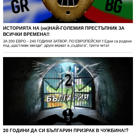
ИСТОРИЯТА НА (не)НАЙ-ГОЛЕМИЯ ПРЕСТЪПНИК ЗА
ВСИЧКИ ВРЕМЕНА!!
ЗА 200 ЕВРО – 240 ГОДИНИ ЗАТВОР, ПО ЕВРОПЕЙСКИ !! Едни са родени
под „щастливи звезди“, други вярват в „съдбата“, трети четат
20 ГОДИНИ ДА СИ БЪЛГАРИН ПРИЗРАК В ЧУЖБИНА!?