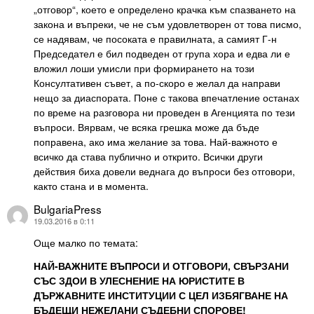
„отговор“, което е определено крачка към спазването на
закона и въпреки, че не съм удовлетворен от това писмо,
се надявам, че посоката е правилната, а самият Г-н
Председател е бил подведен от група хора и едва ли е
вложил лоши умисли при формирането на този
Консултативен съвет, а по-скоро е желал да направи
нещо за диаспората. Поне с такова впечатление останах
по време на разговора ни проведен в Агенцията по тези
въпроси. Вярвам, че всяка грешка може да бъде
поправена, ако има желание за това. Най-важното е
всичко да става публично и открито. Всички други
действия биха довели веднага до въпроси без отговори,
както стана и в момента.
BulgariaPress
каза:
19.03.2016 в 0:11
Още малко по темата:
НАЙ-ВАЖНИТЕ ВЪПРОСИ И ОТГОВОРИ, СВЪРЗАНИ
СЪС ЗДОИ В УЛЕСНЕНИЕ НА ЮРИСТИТЕ В
ДЪРЖАВНИТЕ ИНСТИТУЦИИ С ЦЕЛ ИЗБЯГВАНЕ НА
БЪДЕЩИ НЕЖЕЛАНИ СЪДЕБНИ СПОРОВЕ!