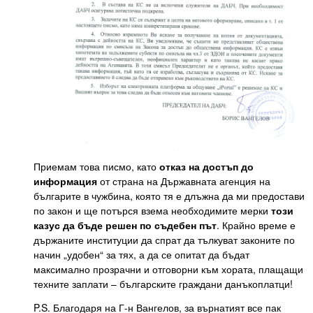
Приемам това писмо, като
отказ на достъп до
информация
от страна на Държавната агенция на
българите в чужбина, която тя е длъжна да ми предостави
по закон и ще потърся взема необходимите мерки
този
казус да бъде решен по съдебен път
. Крайно време е
държаните институции да спрат да тълкуват законите по
начин „удобен“ за тях, а да се опитат да бъдат
максимално прозрачни и отговорни към хората, плащащи
техните заплати – българските граждани данъкоплатци!
P.S. Благодаря на Г-н Вангелов, за върнатият все пак