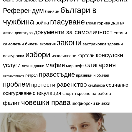
българи в
Референдум
бензин
чужбина
гласуване
война
данък
горива
глоби
документи за самоличност
евтини
дизел
диктатура
закони
самолетни билети
застраховки
здравни
екология
избори
консулски
картели
осигуровки
изнасилване
олигархия
мафия
услуги
мир
лични данни
нефт
правосъдие
петрол
празници и обичаи
пенсиониране
проблем
равенство
протести
социално
симбиоза
спекулация
осигуряване
спорт
търсене на работа
човешки права
фалит
шофьорски книжки