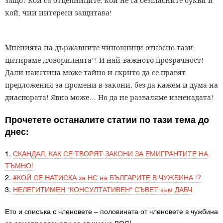
защо? Кои са отцепниците, кои не са безгласните букви и
кой, чии интереси защитава!
Мненията на държавните чиновници относно тази
цитираме „говорилнята“! И най-важното прозрачност!
Дали наистина може тайно и скрито да се правят
предложения за промени в закони, без да кажем и дума на
диаспората! Явно може… Но да не разваляме изненадата!
Прочетете останалите статии по тази тема до
днес:
1.
СКАНДАЛ, КАК СЕ ТВОРЯТ ЗАКОНИ ЗА ЕМИГРАНТИТЕ НА
ТЪМНО!
2.
#КОЙ СЕ НАТИСКА за НС на БЪЛГАРИТЕ В ЧУЖБИНА !?
3.
НЕЛЕГИТИМЕН “КОНСУЛТАТИВЕН“ СЪВЕТ към ДАБЧ
Ето и списъка с членовете – половината от членовете в чужбина
са самопредложели се от имено ВОС!