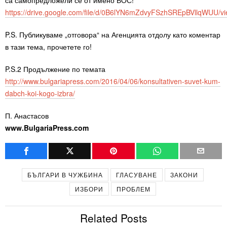
https://drive.google.com/file/d/0B6lYN6mZdvyFSzhSREpBVllqWUU/v
P.S. Публикуваме „отговора“ на Агенцията отдолу като коментар
в тази тема, прочетете го!
P.S.2 Продължение по темата
http://www.bulgariapress.com/2016/04/06/konsultativen-suvet-kum-
dabch-koi-kogo-izbra/
П. Анастасов
www.BulgariaPress.com
БЪЛГАРИ В ЧУЖБИНА
ГЛАСУВАНЕ
ЗАКОНИ
ИЗБОРИ
ПРОБЛЕМ
Related Posts