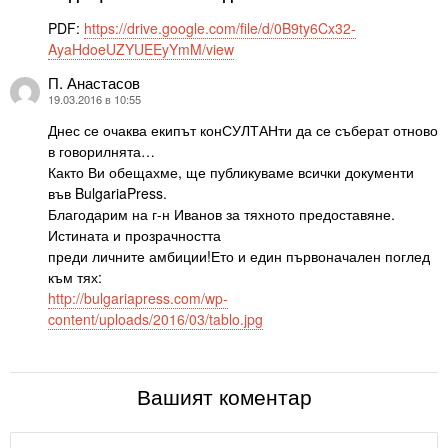
PDF:
https://drive.google.com/file/d/0B9ty6Cx32-
AyaHdoeUZYUEEyYmM/view
П. Анастасов
каза:
19.03.2016 в 10:55
Днес се очаква екипът конСУЛТАНти да се съберат отново
в говорилнята…
Както Ви обещахме, ще публикуваме всички документи
във BulgariaPress.
Благодарим на г-н Иванов за тяхното предоставяне.
Истината и прозрачността
преди личните амбиции!Ето и един първоначален поглед
към тях:
http://bulgariapress.com/wp-
content/uploads/2016/03/tablo.jpg
Вашият коментар