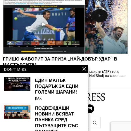
ГРИШО ФАВОРИТ ЗА ПРИЗА „НАЙ-ДОБЪР УДАР“ В
МАСТЪРСИТЕ!
DON'T MISS
На сайта на Асоциацията на професионалните тенисисти (ATP) тече
гласуване за избор на „НАЙ-ДОБЪР УДАР“ (Golden Hot Shot) на сезона в
турнирите
ЕДИН МАЛЪК
ПОДАРЪК ЗА ЕДНИ
ГОЛЕМИ ШАРАНИ!
КАК
ПОДВЕЖДАЩИ
НОВИНИ ВСЯВАТ
ПАНИКА СРЕД
ПЪТУВАЩИТЕ СЪС