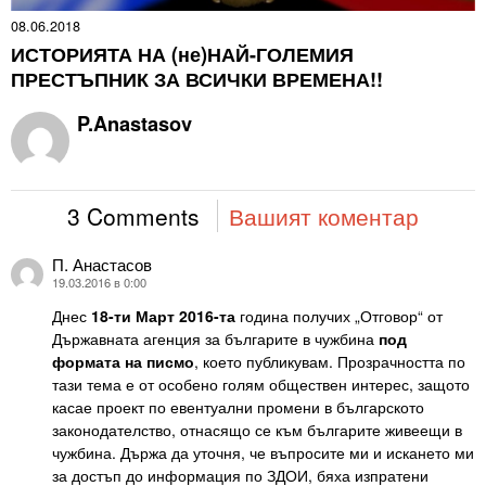
08.06.2018
ИСТОРИЯТА НА (не)НАЙ-ГОЛЕМИЯ
ПРЕСТЪПНИК ЗА ВСИЧКИ ВРЕМЕНА!!
P.Anastasov
3 Comments
Вашият коментар
П. Анастасов
каза:
19.03.2016 в 0:00
Днес
18-ти Март 2016-та
година получих „Отговор“ от
Държавната агенция за българите в чужбина
под
формата на писмо
, което публикувам. Прозрачността по
тази тема е от особено голям обществен интерес, защото
касае проект по евентуални промени в българското
законодателство, отнасящо се към българите живеещи в
чужбина. Държа да уточня, че въпросите ми и искането ми
за достъп до информация по ЗДОИ, бяха изпратени