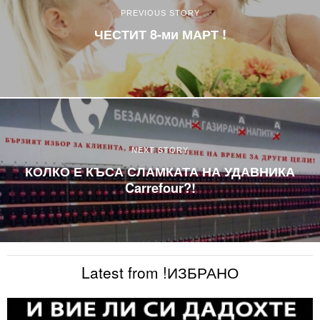
PREVIOUS STORY
ЧЕСТИТ 8-ми МАРТ !
NEXT STORY
КОЛКО Е КЪСА СЛАМКАТА НА УДАВНИКА
Carrefour?!
Latest from !ИЗБРАНО