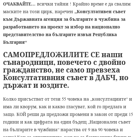
ОЧАКВАЙТЕ…
всички тайни ! Крайно време е да свалим
„Консултативен съвет
маските на този цирк, наречен
към Държавната агенция за българите в чужбина за
разработването на проект за избор на национално
представителство на българите извън Република
България“
САМОПРЕДЛОЖИЛИТЕ СЕ наши
сънародници, повечето с двойно
гражданство, не само превзеха
Консултативния съвет в ДАБЧ, но
държат и юздите.
Колко присъстват от тези 55 човека на „консултациите“ и
има ли кворум, как и какво гласуват, кой го предлага и
защо. КОЙ реши да предложи промени в закон от преди 15
години и как цифрата на един бъдещ „Национален съвет
на българите в чужбина“ нараства от 9 на 90 човека и