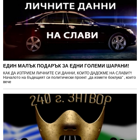
ЕДИН МАЛЪК ПОДАРЪК ЗА ЕДНИ ГОЛЕМИ ШАРАНИ!
КАК ДА ИЗТРИЕМ ЛИЧНИТЕ СИ ДАННИ, КОИТО ДАДОХМЕ НА СЛАВИ?!
Началото на бъдещият си политически проект „да измете боклука“ , които
вече