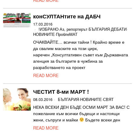
READ MORE
конСУЛТАНтите на ДАБЧ
17.03.2016
!ИЗБРАНО
·
Аз, репортерът
·
БЪЛГАРИЯ
·
ДЕБАТИ
·
НОВИНИТЕ
·
ПроблеМАТ
ОЧАКВАЙТЕ… всички тайни ! Крайно време е
да свалим маските на този цирк,
наречен „Консултативен съвет към Държавната
агенция за българите в чужбина за
разработването на проект
READ MORE
ЧЕСТИТ 8-ми МАРТ !
08.03.2016
БЪЛГАРИЯ
·
НОВИНИТЕ
·
СВЯТ
НЕКА ВСЕКИ ДЕН БЪДЕ ОСМИ МАРТ ЗА ВАС! С
пожелание към всички бъдещи и настоящи
жени, съпруги и майки
Бъдете всеки ден
READ MORE