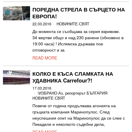
ПОРЕДНА СТРЕЛА В СЪРЦЕТО НА
ЕВРОПА!
22.03.2016
НОВИНИТЕ
·
СВЯТ
До момента се съобщава за серия взривове.
34 жертви общо и над 230 ранени (обновено в
19:00 часа) ! Ислямска държава пое
отговорност и за
READ MORE
КОЛКО Е КЪСА СЛАМКАТА НА
УДАВНИКА Carrefour?!
17.03.2016
!ИЗБРАНО
·
Аз, репортерът
·
БЪЛГАРИЯ
·
НОВИНИТЕ
·
СВЯТ
Повече от година продължава агонията на
гръцката компания Маринопулос. След
неуспешния опит на Маринопулос да се слее с
Пикадили и няколкото съдебни дела,