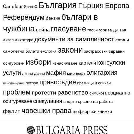
България
Гърция
Европа
Carrefour
SpaceX
българи в
Референдум
бензин
чужбина
гласуване
война
данък
горива
глоби
документи за самоличност
евтини
дизел
диктатура
закони
самолетни билети
застраховки
здравни
екология
избори
консулски
картели
осигуровки
изнасилване
олигархия
мафия
услуги
мир
лични данни
нефт
правосъдие
петрол
празници и обичаи
пенсиониране
проблем
равенство
протести
социално
симбиоза
спекулация
осигуряване
спорт
търсене на работа
човешки права
фалит
шофьорски книжки